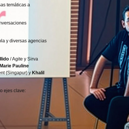
sas temáticas a
onversaciones
ola y diversas agencias
llido
/ Agite y Sirva
Marie Pauline
t (Singapur) y
Khalil
o ejes clave: