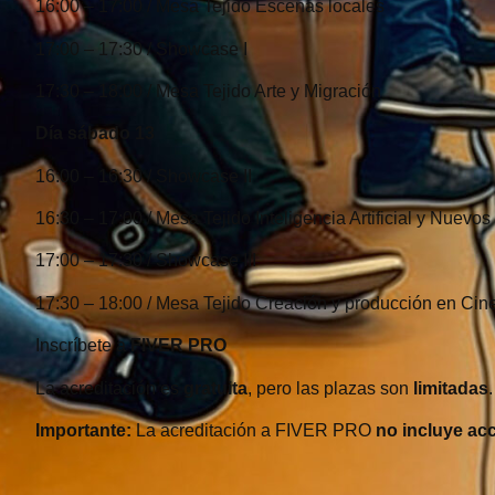
16:00 – 17:00 / Mesa Tejido Escenas locales
17:00 – 17:30 / Showcase I
17:30 – 18:00 / Mesa Tejido Arte y Migración
Día sábado 13
16:00 – 16:30 / Showcase II
16:30 – 17:00 / Mesa Tejido Inteligencia Artificial y Nuevo
17:00 – 17:30 / Showcase III
17:30 – 18:00 / Mesa Tejido Creación y producción en Ci
Inscríbete a
FIVER PRO
La acreditación es
gratuita
, pero las plazas son
limitadas
Importante:
La acreditación a FIVER PRO
no incluye ac