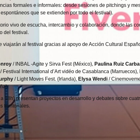
ancias formales e informales: desde sesiones de pitchings y me
espontáneos que se extienden por todo el festival).
rio vivo de escucha, intercambio y colaboración, donde las c
 del festival.
 viajarán al festival gracias al apoyo de Acción Cultural Españ
onroy
/ INBAL -Agite y Sirva Fest (México),
Paulina Ruiz Carba
/ Festival International d’Art vidéo de Casablanca (Marruecos),
urphy
/ Light Moves Fest. (Irlanda),
Elysa Wendi
/ Cinemovemen
ña).
a 18h) presentan proyectos en desarrollo y debates sobre cuatr
territoriales.