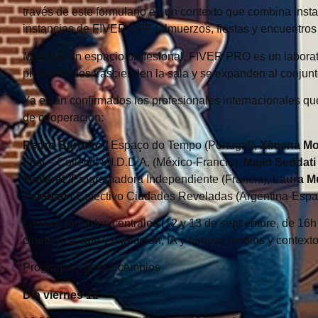
través de este formulario en un contexto que combina inst
instancias de FIVER OFF (almuerzos, fiestas y encuentros 
Más que un espacio profesional, FIVER PRO es un laborato
profesionales trascienden la sala y se expanden al conjunto
Ya están confirmados los profesionales internacionales que
de cooperación:
Pedro Barreiro
/ Espaço do Tempo (Portugal),
Ximena M
Fest – Collectif V.I.D.D.A. (México-Francia),
Majid Seddati
Mollaret
/Programadora Independiente (Francia),
Laura M
Esteban
/ Colectivo Ciudades Reveladas (Argentina-Espa
Las dos jornadas centrales (12 y 13 de septiembre, de 16h 
cinedanza, arte y migración, IA y nuevos medios y contextos 
Programa sujeto a cambios
Día viernes 12