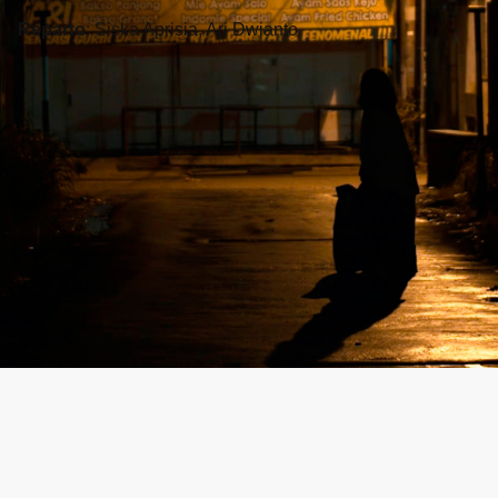
Reparto
: Siska Aprisia, Ari Dwianto
West
Vivianne Werkhoven / Paises Bajos / 12’ /
2024