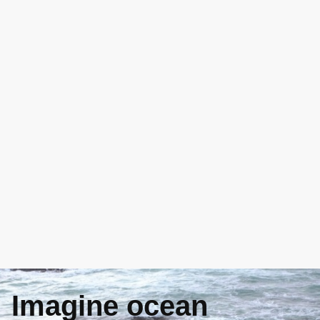
One & One Other [Episodio 1] retrata a las 3 de la
madrugada a dos reponedores de un megasupermercado
abierto las 24 horas, ambos sumidos en la banalidad de
sus trabajos, siempre ordinarios. Con Emilie Leriche y
Shawn Fitzgerald Ahern, su imaginación y compañerismo
les permiten una evasión intelectual de sus vidas,
transportándose al baile retro de los 80 de sus sueños.
Reparto
: Shawn Fitzgerald Ahern & Emilie Lerich
Imagine ocean