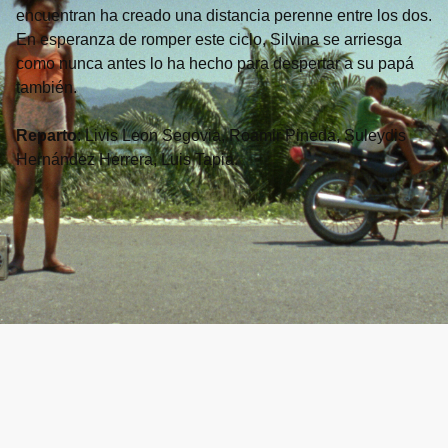
encuentran ha creado una distancia perenne entre los dos.
En esperanza de romper este ciclo, Silvina se arriesga
como nunca antes lo ha hecho para despertar a su papá
también.
Reparto
: Livis Leon Segovia, Roamir Pineda, Suleydis
Hernández Herrera, Luis Tapia.
One & One another
Shawn Fitzgerald Ahern & Emilie Lerich /
EE.UU. / 10’ / 2023