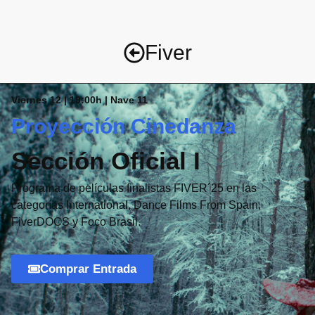
Fiver
Viernes 12 | 19:00h | Nave 11
Proyección Cinedanza
Sección Oficial I
Programa de películas finalistas FIVER´25 en las
categorías International, Dance Films From Spain,
FiverDOCS y Foco Brasil.
Comprar Entrada