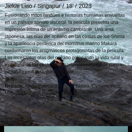
Jiekai Liao / Singapur / 18’ / 2023
Fusionando mitos hindúes e historias humanas envueltas
en un paisaje sonoro visceral, la película presenta una
impresión íntima de un entorno cambiante. Una ama
japonesa, las olas del océano en las costas de Ise-Shima
y la apariencia periférica del monstruo marino Makara
conformaron los enigmáticos protagonistas de la película.
Las incesantes olas del océano golpeando la vida rural y
mundana de las costas bordearon una historia de danza,
profana y profunda, para disfrutar.
Reparto
: Aisha Polestico, Andine Elaina, Cymone Woo,
Marveen Lozano, Hayashi Kimiyo.